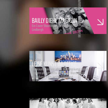
PHOTOGRAPHY
,
BAILLY DIEHL MAGAZIN
GRAPHIC
Ein Cover Shooting zu Ehren von Peter
,
Lindbergh
FASHION
LEISE KUNST IM OFFICE
Büroräume und vor allem Meetingräume sollen
INTERIOR
modern und attraktiv aussehen. Warum also
nicht Kunst – am besten Fotokunst