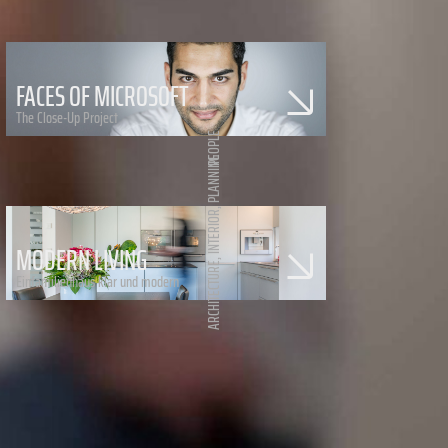
FACES OF MICROSOFT
The Close-Up Project
PEOPLE
PLANNING
,
INTERIOR
MODERN LIVING
,
ARCHITECTURE
Einfamilienhaus klar und modern