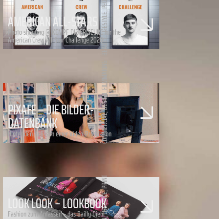
PEOPLE
,
AMERICAN ALL-STARS
LIFESTYLE
Photo shooting @ KEMPF DIE FRISEURE for the
American Crew All-Star Challenge 2020
,
BEAUTY
FILMMAKING
,
DESIGN
PIXAFE – DIE BILDER-
,
DATENBANK
COMMERCIAL
Hinter den Kulissen einer Video-Produktion
PRINT
,
LIFESTYLE
LOOK LOOK – LOOKBOOK
Fashion zum Anfassen – das Bailly Diehl
,