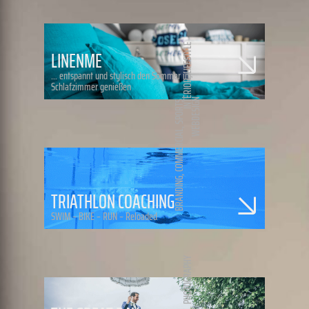
LIFESTYLE
LINENME
… entspannt und stylisch den Sommer im
,
INTERIOR
Schlafzimmer genießen
,
WEBDESIGN
SPORTS
,
COMMERCIAL
,
BRANDING
TRIATHLON COACHING
SWIM – BIKE – RUN – Reloaded
PHOTOGRAPHY
,