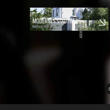
PLANNING
MODERNES STADTHAUS
,
ARCHITECTURE
Bauhaus lässt grüßen