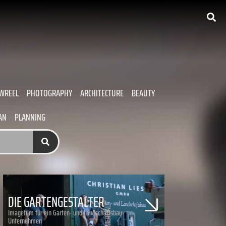
WREEL
PHOTOGRAPHY
ARCHITECTURE
BEAUTY
AN
PLANNING
DIE GARTENGESTALTER
COMMERCIAL
Imagefilm für ein Garten- und Landschaftsbau-
Unternehmen