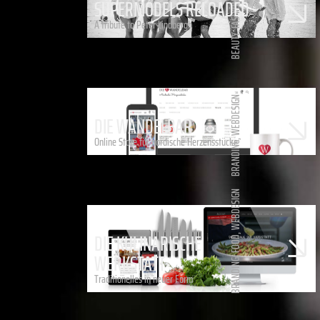
SUPERMODELS RELOADED
FASHION
A tribute to Peter Lindbergh
,
BEAUTY
WEBDESIGN
DIE WANDELBAR
Online Store für nordische Herzensstücke
,
BRANDING
WEBDESIGN
DIE KULINARISCHE
,
FOOD
WERKSTATT
,
BRANDING
Traditionelles in neuer Form