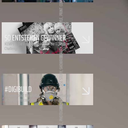
PRINT
,
LIFESTYLE
,
SO ENTSTEHEN GEWINNER
INTERIOR
KEMPF – Die Friseure gewinnen die TOPSalon
Challenge
,
BEAUTY
SHOWREEL
,
CASE STUDY
#DIGIBUILD
,
ARCHITECTURE
A video about the digital construction initiative
of ISG Ltd. to cope with the Corona crisis
PHOTOGRAPHY
,