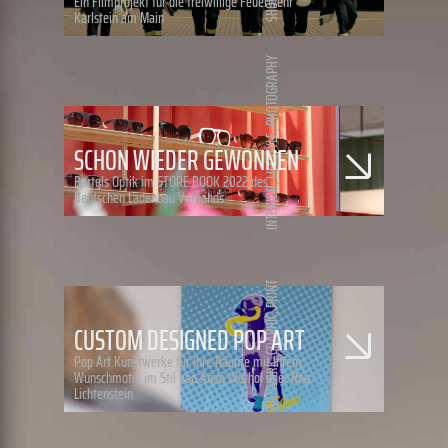
Ein Filmprojekt für die freiwillige Feuerwehr
Karlstein am Main
PHOTOGRAPHY
,
LIFESTYLE
SCHON WIEDER GEWONNEN
Bartels Optik im STORE BOOK 2022 des
,
INTERIOR
Deutschen Ladenbau Verbands
PRINT
,
GRAPHIC
CUSTOM DESIGNED POP ART
Pop Art Kunstwerke für Ihre Räume mit Ihrem
,
ARTWORK
Wunschmotiv im Stil von Andy Warhol oder Roy
Lichtenstein