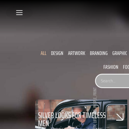
ALL
DESIGN
ARTWORK
BRANDING
GRAPHIC
FASHION
FO
PRINT
,
PEOPLE
,
SILVER LOOKS FOR TIMELESS
LIFESTYLE
MEN
,