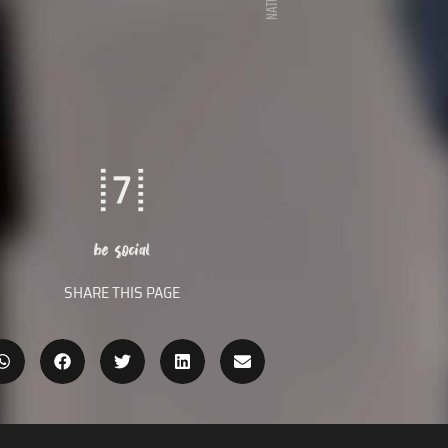
NATURE
be social
SHARE THIS PAGE