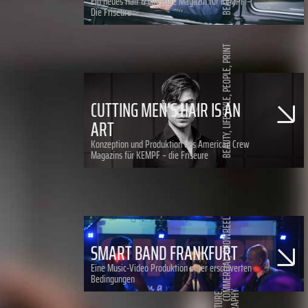
BEAUTY
Ein neues Hair & Lifestyle Magazin für KEMPF –
Die Friseure
PRINT
,
PEOPLE
,
CUTTING MEN’S HAIR IS AN
LIFESTYLE
ART
,
BEAUTY
Konzeption und Produktion des American Crew
Magazins für KEMPF – die Friseure
SHOWREEL
SMART BAND FRANKFURT
,
COMMERCIAL
Eine Music-Video Produktion unter erschwerten
Bedingungen
,
NATURE