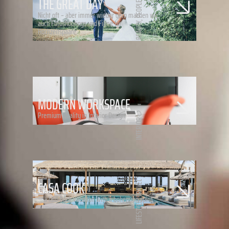
THE GREAT DAY
PEOPLE
Nicht oft – aber immer wieder gern machen wir
auch Fotoshootings und Filme für
,
BEAUTY
Hochzeitspaare.
MODERN WORKSPACE
Premium Quality in Interior Design
INTERIOR
CASA COOK
TRAVEL
… a laid-back vacation with a bohemian spirit
,
LIFESTYLE