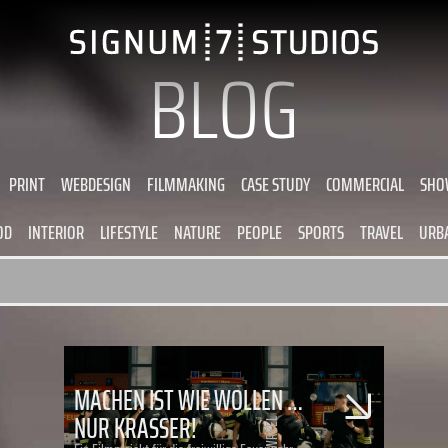
BLOG
PRINT
WEBDESIGN
FILMMAKING
CASE STUDY
COMMERCIAL
SHO
OD
INTERIOR
LIFESTYLE
NATURE
PEOPLE
SPORTS
TRAVEL
URB
MACHEN IST WIE WOLLEN …
NUR KRASSER!
SHOWREEL