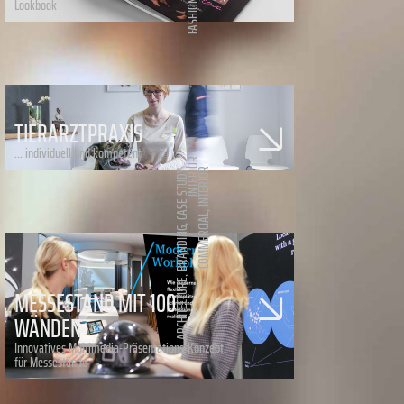
Lookbook
FASHION
TIERARZTPRAXIS
... individuell und kompetent
INTERIOR
,
INTERIOR
CASE STUDY
,
COMMERCIAL
,
BRANDING
,
ARCHITECTURE
MESSESTAND MIT 100
WÄNDEN
Innovatives Multimedia-Präsentations-Konzept
für Messestände