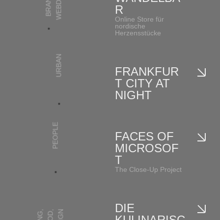
R
Online Store für
nordische
Herzensstücke
URBAN
FRANKFUR
T CITY AT
NIGHT
PEOPLE
FACES OF
MICROSOF
T
The Close-Up Project
DIE
,
,
KULINARISC