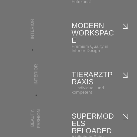
Fotokunst
INTERIOR
MODERN
WORKSPAC
E
Premium Quality in
Interior Design
INTERIOR
TIERARZTP
RAXIS
... individuell und
kompetent
,
FASHION
BEAUTY
SUPERMOD
ELS
RELOADED
A tribute to Peter