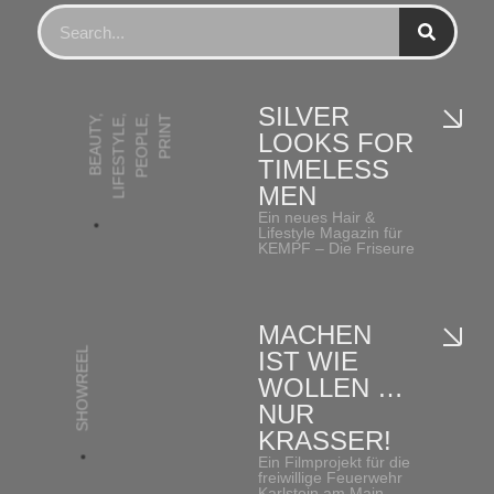
SILVER
,
,
,
PRINT
BEAUTY
LIFESTYLE
PEOPLE
LOOKS FOR
TIMELESS
MEN
Ein neues Hair &
Lifestyle Magazin für
KEMPF – Die Friseure
MACHEN
SHOWREEL
IST WIE
WOLLEN …
NUR
KRASSER!
Ein Filmprojekt für die
freiwillige Feuerwehr
Karlstein am Main