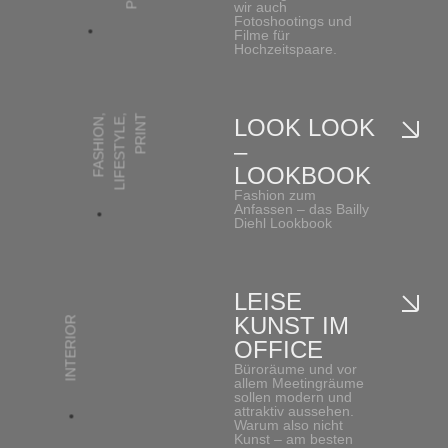
wir auch
Fotoshootings und
Filme für
Hochzeitspaare.
,
,
PRINT
LOOK LOOK
FASHION
LIFESTYLE
–
LOOKBOOK
Fashion zum
Anfassen – das Bailly
Diehl Lookbook
LEISE
KUNST IM
INTERIOR
OFFICE
Büroräume und vor
allem Meetingräume
sollen modern und
attraktiv aussehen.
Warum also nicht
Kunst – am besten